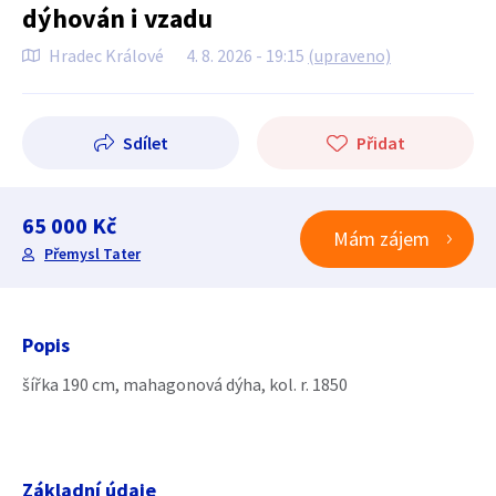
dýhován i vzadu
Hradec Králové
4. 8. 2026 - 19:15
(upraveno)
Sdílet
Přidat
65 000 Kč
Mám zájem
Přemysl Tater
Popis
šířka 190 cm, mahagonová dýha, kol. r. 1850
Základní údaje