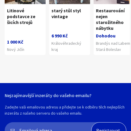
Litinové
starý stůl styl
Restaurování
podstavce ze
vintage
nejen
šicích strojů
starožitného
nábytku
6 990 Kč
Dohodou
1 000 Kč
Královéhradecký
Brandýs nad Labem
Nový Jičín
kraj
Stará Boleslav
Nejzajímavější inzeráty do vašeho emailu?
Zadejte vaši emailovou adresu a přidejte se k odběru těch nejlepších
inzerátu z našeho serveru do vašeho emailu.