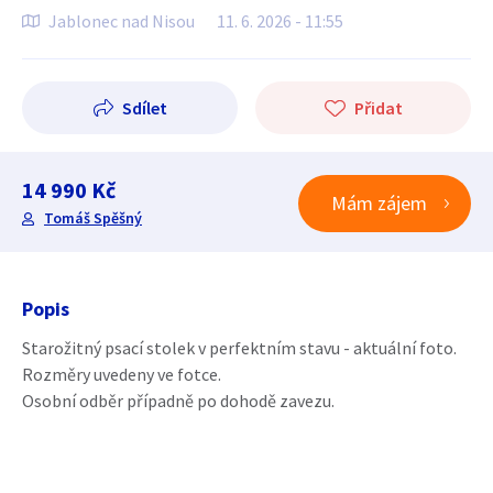
Jablonec nad Nisou
11. 6. 2026 - 11:55
Sdílet
Přidat
14 990 Kč
Mám zájem
Tomáš Spěšný
Popis
Starožitný psací stolek v perfektním stavu - aktuální foto.
Rozměry uvedeny ve fotce.
Osobní odběr případně po dohodě zavezu.