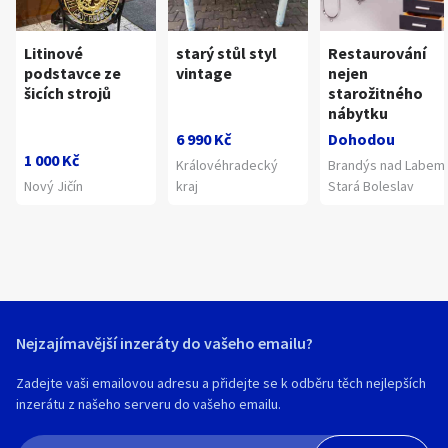
Litinové
starý stůl styl
Restaurování
podstavce ze
vintage
nejen
šicích strojů
starožitného
nábytku
6 990 Kč
Dohodou
1 000 Kč
Královéhradecký
Brandýs nad Labem
Nový Jičín
kraj
Stará Boleslav
Nejzajímavější inzeráty do vašeho emailu?
Zadejte vaši emailovou adresu a přidejte se k odběru těch nejlepších
inzerátu z našeho serveru do vašeho emailu.