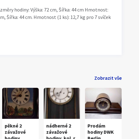
ěry hodiny: Výška: 72 cm, Šířka: 44 cm Hmotnost:
cm, Šířka: 44 cm. Hmotnost (1 ks): 12,7 kg pro 7 svíček
Zobrazit vše
pěkné 2
nádherné 2
Prodám
závažové
závažové
hodiny DWK
hodiny
hodiny, kol. r.
Berlin