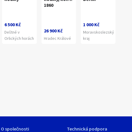
1860
6 500 Kč
1 000 Kč
26 900 Kč
Deštné v
Moravskoslezský
Orlických horách
Hradec Králové
kraj
1
/
12
O společnosti
Technická podpora