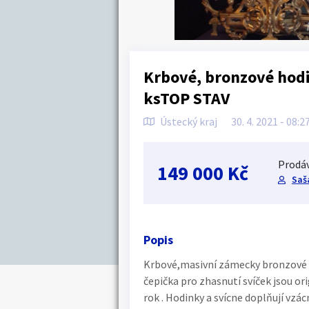
Krbové, bronzové hodin
ksTOP STAV
Ústecký kraj
30. 4. 2021 - 08:2
Prodáv
149 000 Kč
Saš
Popis
Krbové,masivní zámecky bronzové hod
čepička pro zhasnutí svíček jsou or
rok . Hodinky a svícne doplňují vz