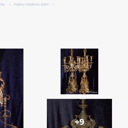
lňky
Hodiny nástěnné, stolní
+9