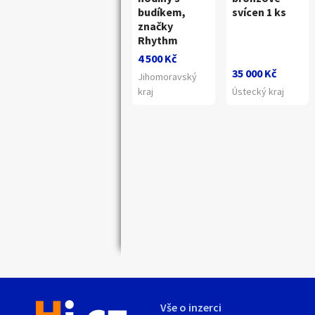
budíkem,
svícen 1 ks
značky
Rhythm
4 500 Kč
35 000 Kč
Jihomoravský
kraj
Ústecký kraj
Náhledy
Vše o inzerci