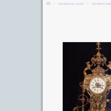
Starožitnosti, umění
Starožitné dop