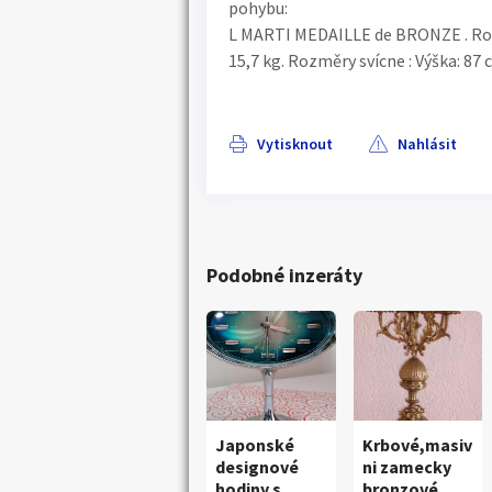
pohybu:
L MARTI MEDAILLE de BRONZE . Rozm
15,7 kg. Rozměry svícne : Výška: 87 
Vytisknout
Nahlásit
Podobné inzeráty
Japonské
Krbové,masiv
designové
ni zamecky
hodiny s
bronzové