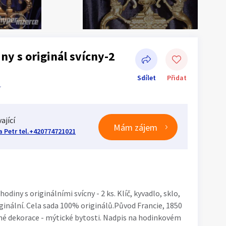
y s originál svícny-2
Sdílet
Přidat
7
ající
Mám zájem
a Petr tel.+420774721021
Sdílet na Facebooku
iny s originálními svícny - 2 ks. Klíč, kyvadlo, sklo,
iginální. Cela sada 100% originálů.Původ Francie, 1850
ácné dekorace - mýtické bytosti. Nadpis na hodinkovém