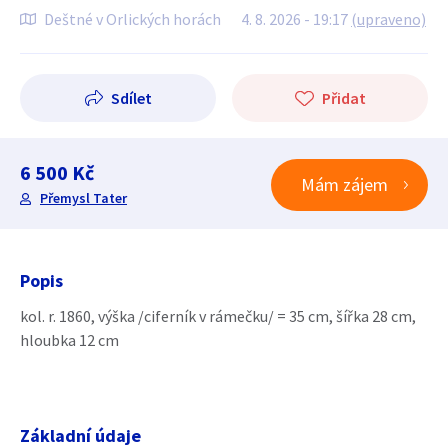
Deštné v Orlických horách
4. 8. 2026 - 19:17
(upraveno)
Sdílet
Přidat
6 500 Kč
Mám zájem
Přemysl Tater
Popis
kol. r. 1860, výška /ciferník v rámečku/ = 35 cm, šířka 28 cm,
hloubka 12 cm
Základní údaje