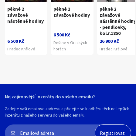
pěkné 2
pěkné 2
pěkné 2
závažové
závažové hodiny
závažové
nástěnné hodiny
nástěnné hodiny
- pendlovky,
kol.r.1850
6 500 Kč
6 500 Kč
26 900 Kč
Deštné v Orlických
Hradec Králové
horách
Hradec Králové
Nejzajímavější inzeráty do vašeho emailu?
Zadejte vaši emailovou adresu a přidejte se k odběru těch nejlepších
inzerátu z našeho serveru do vašeho emailu.