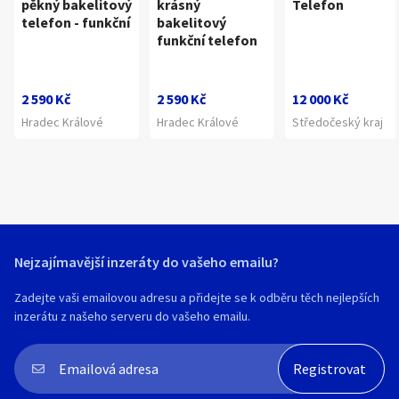
pěkný bakelitový
krásný
Telefon
telefon - funkční
bakelitový
funkční telefon
2 590 Kč
2 590 Kč
12 000 Kč
Hradec Králové
Hradec Králové
Středočeský kraj
Nejzajímavější inzeráty do vašeho emailu?
Zadejte vaši emailovou adresu a přidejte se k odběru těch nejlepších
inzerátu z našeho serveru do vašeho emailu.