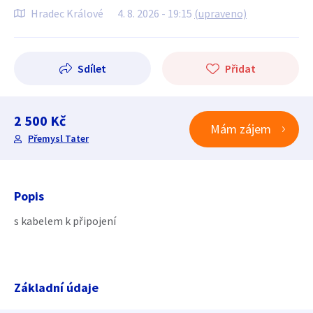
Hradec Králové
4. 8. 2026 - 19:15
(upraveno)
Sdílet
Přidat
2 500 Kč
Mám zájem
Přemysl Tater
Popis
s kabelem k připojení
Základní údaje