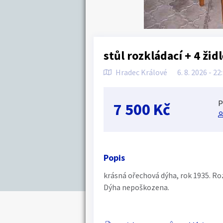
stůl rozkládací + 4 židl
Hradec Králové
6. 8. 2026 - 22
P
7 500 Kč
Popis
krásná ořechová dýha, rok 1935. Ro
Dýha nepoškozena.