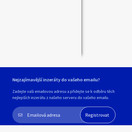
Zavřít
Nejzajímavější inzeráty do vašeho emailu?
Zadejte vaši emailovou adresu a přidejte se k odběru těch
nejlepších inzerátu z našeho serveru do vašeho emailu.