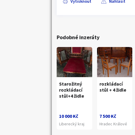
Vytisknout
Nahlásit
Podobné inzeráty
Starožitný
rozkládací
rozkládací
stůl + 4 židle
stůl+4 židle
10 000 Kč
7 500 Kč
Liberecký kraj
Hradec Králové