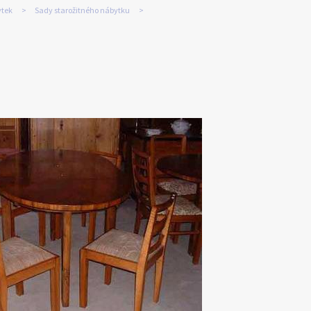
ytek
Sady starožitného nábytku