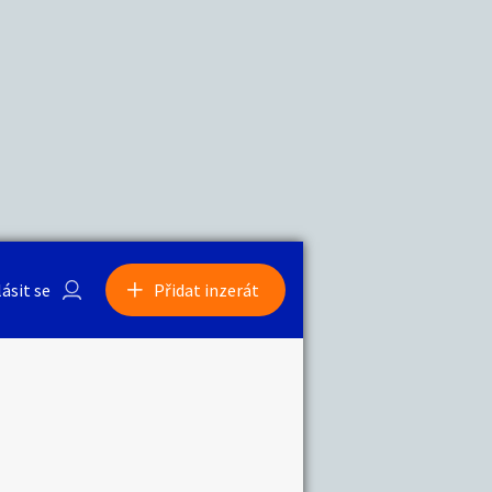
a
Zvířata
0
/
2000
Nahlásit
0
/
1000
lásit se
Přidat inzerát
obby
Sběratelství
ní
Ostatní