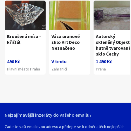
Broušená mísa -
Váza uranové
Autorský
křišťál
sklo Art Deco
skleněný Objekt
Neznačeno
hutně tvarované
sklo Čechy
490 Kč
V textu
1 490 Kč
Hlavní město Praha
Zahraničí
Praha
Nejzajímavější inzeráty do vašeho emailu?
Zadejte vaši emailovou adresu a přidejte se k odběru těch nejlepších