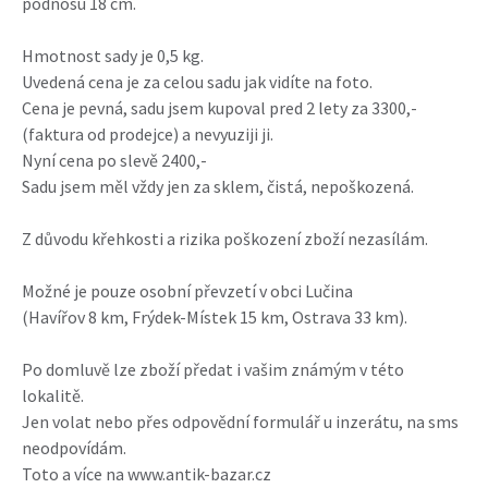
podnosu 18 cm.
Hmotnost sady je 0,5 kg.
Uvedená cena je za celou sadu jak vidíte na foto.
Cena je pevná, sadu jsem kupoval pred 2 lety za 3300,-
(faktura od prodejce) a nevyuziji ji.
Nyní cena po slevě 2400,-
Sadu jsem měl vždy jen za sklem, čistá, nepoškozená.
Z důvodu křehkosti a rizika poškození zboží nezasílám.
Možné je pouze osobní převzetí v obci Lučina
(Havířov 8 km, Frýdek-Místek 15 km, Ostrava 33 km).
Po domluvě lze zboží předat i vašim známým v této
lokalitě.
Jen volat nebo přes odpovědní formulář u inzerátu, na sms
neodpovídám.
Toto a více na www.antik-bazar.cz