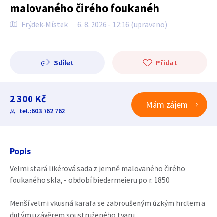
malovaného čirého foukanéh
Frýdek-Místek
6. 8. 2026 - 12:16
(upraveno)
Sdílet
Přidat
2 300 Kč
Mám zájem
tel.:603 762 762
Popis
Velmi stará likérová sada z jemně malovaného čirého
foukaného skla, - období biedermeieru po r. 1850
Menší velmi vkusná karafa se zabroušeným úzkým hrdlem a
dutým uzávěrem soustruženého tvaru.