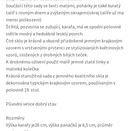
Součástí této sady se šesti malými, pohárky je také kulatý
talíř s rovným dnem a zvýšeným okrajem(okraj talíře už ma
mensi poškozeni)
Štíhlá, pozvolna se zužující, karafa, má ve spodní polovině
světle modrý a hedvábně lesklý povrch.
Čiré sklo je krásně a vkusně přizdobené jemným krajkovým
vzorem s vrstvenými prstenci ze stylizovaných květinových
vzorů, složených z drobných bílých teček.
K drobnému oživení použil malíř jemné zlaté linky a
malinká kolečka.
Krásná starožitná sada z jemného kvalitního skla je
dekorována typickým krajkovým vzorem, používaným v
polovině 19. stol.
Původní velice dobrý stav.
Rozměry:
Výška karafy je26 cm, výška panáčků je 6,5 cm, průměr