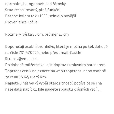
normální, halogenové i led žárovky.
Stav: restaurovaný, plně funkční.
Datace: kolem roku 1930, stínidlo novější.
Provenience: Itálie.
Rozměry: výška 36 cm, průměr 20 cm
Doporučuji osobní prohlídku, která je možná po tel. dohodě
na čísle 731 578 029, nebo přes email: Castle-
Stracov@email.cz.
Po dohodě můžeme zajistit dopravu smluvním partnerem
Toptrans ceník naleznete na webu toptrans, nebo osobně
za cenu 15 Kč/ ujetý Km.
Najdete u nás velký výběr starožitností, podívejte se i na
naše další nabídky, kde najdete spoustu krásných věcí. . .