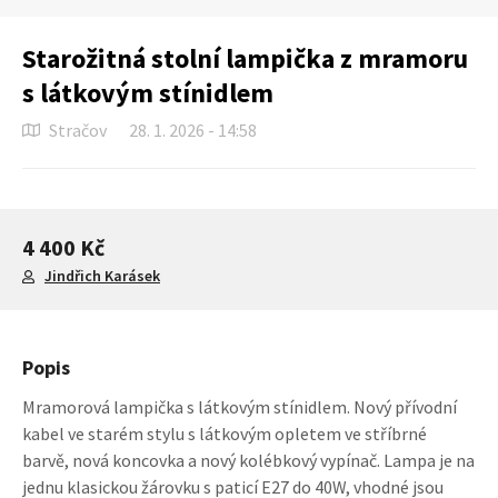
Starožitná stolní lampička z mramoru
s látkovým stínidlem
Stračov
28. 1. 2026 - 14:58
4 400 Kč
Jindřich Karásek
Popis
Mramorová lampička s látkovým stínidlem. Nový přívodní
kabel ve starém stylu s látkovým opletem ve stříbrné
barvě, nová koncovka a nový kolébkový vypínač. Lampa je na
jednu klasickou žárovku s paticí E27 do 40W, vhodné jsou