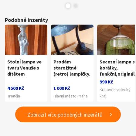
Podobné inzeráty
Stolní lampa ve
Prodám
Secesní lampa s
tvaru Venuše s
starožitné
korálky,
dítětem
(retro) lampičky.
funkční,originál
990 Kč
4 500 Kč
1 000 Kč
Královéhradecký
Trenčín
Hlavní město Praha
kraj
Zobrazit více podobných inzerátů