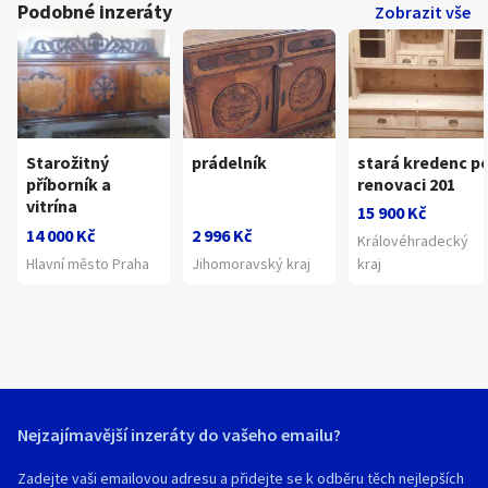
Podobné inzeráty
Zobrazit vše
Starožitný
prádelník
stará kredenc p
příborník a
renovaci 201
vitrína
15 900 Kč
14 000 Kč
2 996 Kč
Královéhradecký
Hlavní město Praha
Jihomoravský kraj
kraj
Nejzajímavější inzeráty do vašeho emailu?
Zadejte vaši emailovou adresu a přidejte se k odběru těch nejlepších