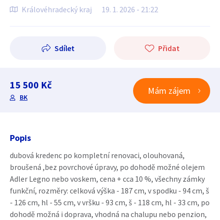
Královéhradecký kraj
19. 1. 2026 - 21:22
Sdílet
Přidat
15 500 Kč
Mám zájem
BK
Popis
dubová kredenc po kompletní renovaci, olouhovaná,
broušená ,bez povrchové úpravy, po dohodě možné olejem
Adler Legno nebo voskem, cena + cca 10 %, všechny zámky
funkční, rozměry: celková výška - 187 cm, v spodku - 94 cm, š
- 126 cm, hl - 55 cm, v vršku - 93 cm, š - 118 cm, hl - 33 cm, po
dohodě možná i doprava, vhodná na chalupu nebo penzion,