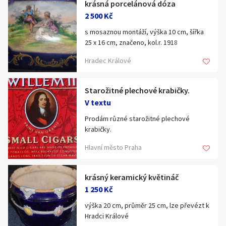
krásná porcelánová dóza
2 500 Kč
s mosaznou montáží, výška 10 cm, šířka
25 x 16 cm, značeno, kol.r. 1918
Hradec Králové
Starožitné plechové krabičky.
V textu
Prodám různé starožitné plechové
krabičky.
Původní nálezový stav. Foto přiloženo.
Hlavní město Praha
Cenu nabídněte !
krásný keramický květináč
Navrhněte pro Vás akceptovatelnou
1 250 Kč
cenu, pokud bude zajímavá domluvíme
se.
výška 20 cm, průměr 25 cm, lze převézt k
Hradci Králové