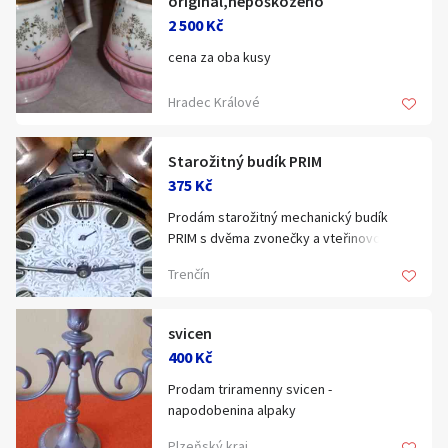
originál,nepoškozeno
2 500 Kč
cena za oba kusy
Hradec Králové
Starožitný budík PRIM
375 Kč
Prodám starožitný mechanický budík
PRIM s dvěma zvonečky a vteřinovou
ručičkou, plně funkční, nepoškozený.
Trenčín
Na dobírku neposílám, na SMS
neodpovídám.
svicen
400 Kč
Prodam triramenny svicen -
napodobenina alpaky
Plzeňský kraj