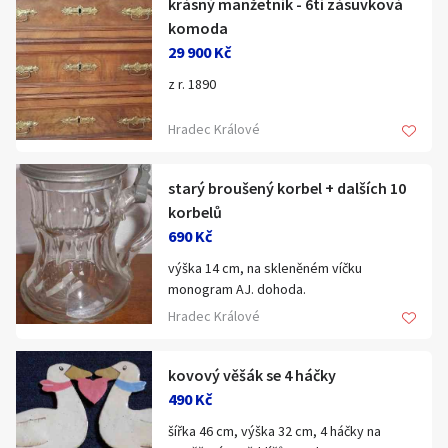
krásný manžetník - 6ti zásuvková
Klíčové slovo:
Neuvedeno
Km
komoda
29 900 Kč
Lokalita:
Neuvedeno
z r. 1890
Celá ČR
Hradec Králové
Hlavní město Praha
Ráno
Večer
Jihočeský kraj
starý broušený korbel + dalších 10
korbelů
E-mail
Jihomoravský kraj
690 Kč
Zobrazit všechny regiony
výška 14 cm, na skleněném víčku
monogram AJ. dohoda.
Souhlasím s personalizací nabídek, zasíláním
Hradec Králové
Stáří inzerátu
marketingových materiálů a upozornění.
kovový věšák se 4 háčky
490 Kč
šířka 46 cm, výška 32 cm, 4 háčky na