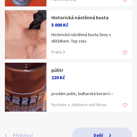
Historická nástěnná busta
5 000 Kč
Historická nástěnná busta ženy s
děťátkem. Top stav.
Praha 9
púlitr
220 Kč
prodám pulitr, bulharská keramika
Rychnov u Jablonce nad Nisou
Předchozí
Další