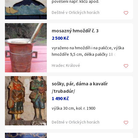
pověšení např. klíčů apod.
Hledat v textu
Deštné v Orlických horách
mosazný hmoždíř č. 3
2 500 Kč
Nabídka/poptávka
vyraženo na hmoždíři i na paličce, výška
hmoždíře 9,5 cm, délka paličky 18 cm.
Hradec Králové
sošky, pár, dáma a kavalír
/trubadúr/
1 490 Kč
výška 30 cm, kol. r. 1900
Deštné v Orlických horách