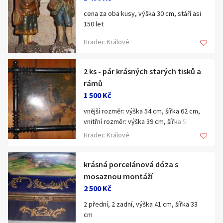
cena za oba kusy, výška 30 cm, stáří asi
150 let
Hradec Králové
2 ks - pár krásných starých tisků a
rámů
1 500 Kč
vnější rozměr: výška 54 cm, šířka 62 cm,
vnitřní rozměr: výška 39 cm, šířka 50 cm,
cena za oba
Hradec Králové
krásná porcelánová dóza s
mosaznou montáží
2 500 Kč
2 přední, 2 zadní, výška 41 cm, šířka 33
cm