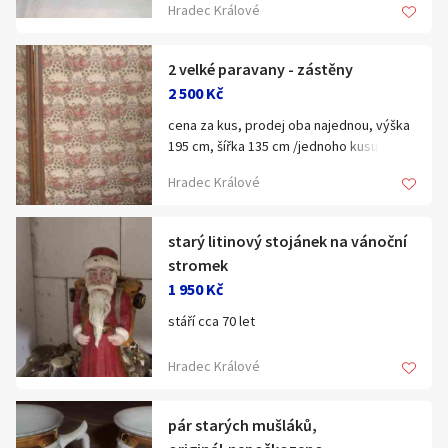
Hradec Králové
2 velké paravany - zástěny
2 500 Kč
cena za kus, prodej oba najednou, výška
195 cm, šířka 135 cm /jednoho kusu/,
jednoduché nasazení na panty, vyrobeno
Hradec Králové
na zakázku před 20 lety
starý litinový stojánek na vánoční
stromek
1 950 Kč
stáří cca 70 let
Hradec Králové
pár starých mušláků,