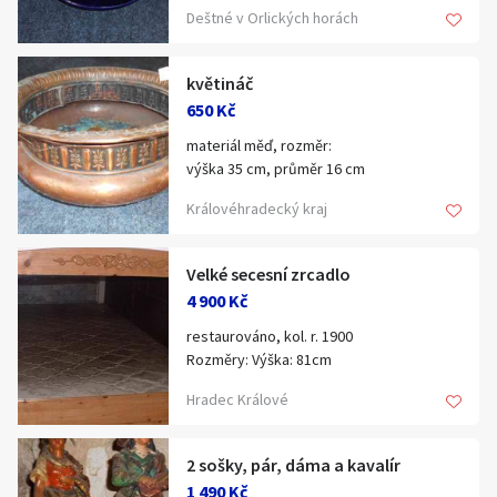
Deštné v Orlických horách
květináč
650 Kč
materiál měď, rozměr:
výška 35 cm, průměr 16 cm
Královéhradecký kraj
Velké secesní zrcadlo
4 900 Kč
restaurováno, kol. r. 1900
Rozměry: Výška: 81cm
Šířka: 98cm
Hradec Králové
2 sošky, pár, dáma a kavalír
1 490 Kč