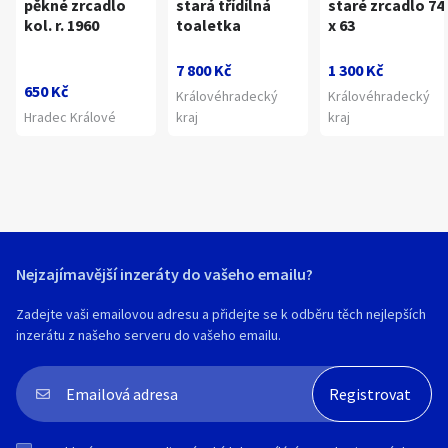
pěkné zrcadlo
stará třídílná
staré zrcadlo 74
kol. r. 1960
toaletka
x 63
7 800 Kč
1 300 Kč
650 Kč
Královéhradecký
Královéhradecký
Hradec Králové
kraj
kraj
Nejzajímavější inzeráty do vašeho emailu?
Zadejte vaši emailovou adresu a přidejte se k odběru těch nejlepších
inzerátu z našeho serveru do vašeho emailu.