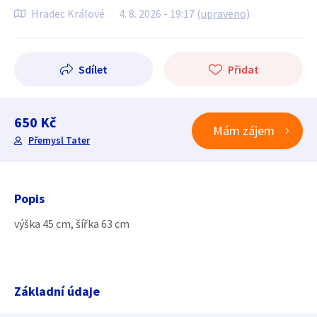
Hradec Králové
4. 8. 2026 - 19:17
(upraveno)
Sdílet
Přidat
650 Kč
Mám zájem
Přemysl Tater
Popis
výška 45 cm, šířka 63 cm
Základní údaje