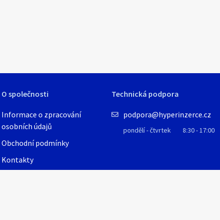
1
/
6
O společnosti
Technická podpora
Informace o zpracování
podpora@hyperinzerce.cz
osobních údajů
pondělí - čtvrtek
8:30 - 17:00
Obchodní podmínky
Kontakty