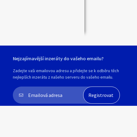
Zavřít
Nejzajímavější inzeráty do vašeho emailu?
Zadejte vaši emailovou adresu a přidejte se k odběru těch
nejlepších inzerátu z našeho serveru do vašeho emailu.
Souhlasím s
personalizací nabídek, zasíláním
marketingových materiálů a upozornění
.