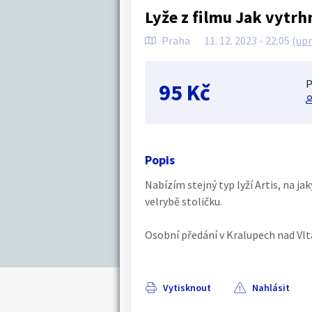
Lyže z filmu Jak vytrh
Praha
11. 12. 2023 - 22:05
(up
P
95 Kč
Popis
Nabízím stejný typ lyží Artis, na j
velrybě stoličku.
Osobní předání v Kralupech nad Vlt
Vytisknout
Nahlásit