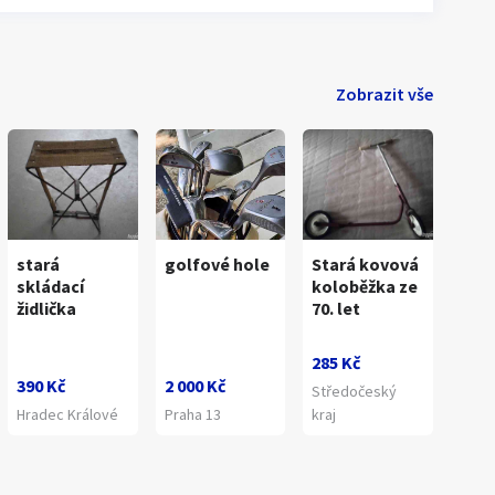
Zobrazit vše
stará
golfové hole
Stará kovová
skládací
koloběžka ze
židlička
70. let
285 Kč
390 Kč
2 000 Kč
Středočeský
Hradec Králové
Praha 13
kraj