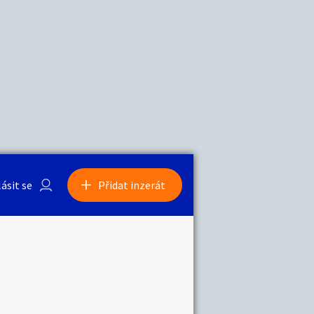
a
Zvířata
0
/
2000
Nahlásit
0
/
1000
lásit se
Přidat inzerát
obby
Sběratelství
ní
Ostatní