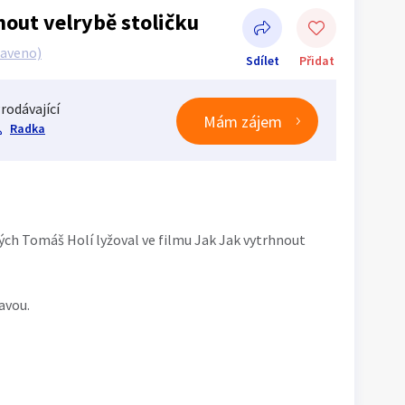
nout velrybě stoličku
raveno)
Sdílet
Přidat
rodávající
Mám zájem
Radka
Sdílet na Facebooku
akých Tomáš Holí lyžoval ve filmu Jak Jak vytrhnout
avou.