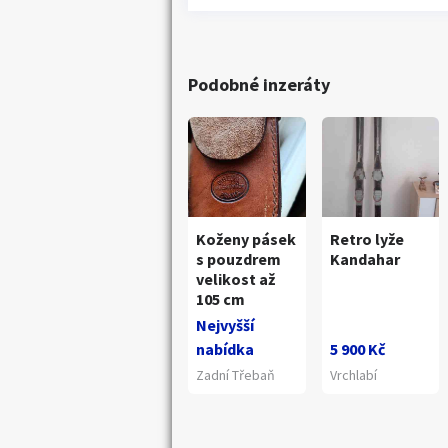
Podobné inzeráty
Koženy pásek
Retro lyže
s pouzdrem
Kandahar
velikost až
105 cm
Nejvyšší
nabídka
5 900 Kč
Zadní Třebaň
Vrchlabí