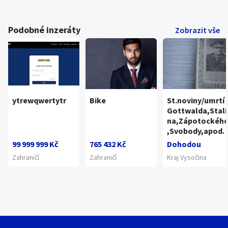
Podobné inzeráty
Zobrazit vše
ytrewqwertytr
Bike
St.noviny/umrtí
Gottwalda,Stali
na,Zápotockéh
,Svobody,apod.
99 999 999 Kč
765 432 Kč
Dohodou
Zahraničí
Zahraničí
Kraj Vysočina