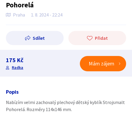
Pohorelá
Praha
1. 8. 2024 - 22:24
Sdílet
Přidat
175 Kč
Mám zájem
Radka
Popis
Nabízím velmi zachovalý plechový dětský kyblík Strojsmalt
Pohorelá. Rozměry 114x146 mm.