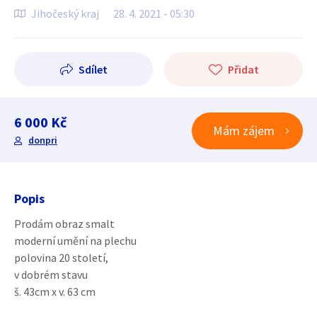
Jihočeský kraj
28. 4. 2021 - 05:30
Sdílet
Přidat
6 000 Kč
Mám zájem
donpri
Popis
Prodám obraz smalt
moderní umění na plechu
polovina 20 století,
v dobrém stavu
š. 43cm x v. 63 cm