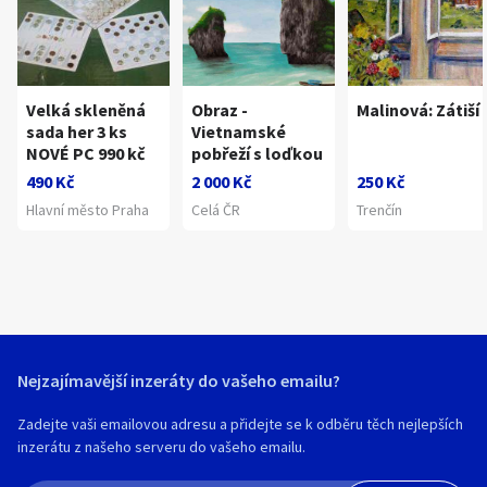
Velká skleněná
Obraz -
Malinová: Zátiší
sada her 3 ks
Vietnamské
NOVÉ PC 990 kč
pobřeží s loďkou
490 Kč
2 000 Kč
250 Kč
Hlavní město Praha
Celá ČR
Trenčín
Nejzajímavější inzeráty do vašeho emailu?
Zadejte vaši emailovou adresu a přidejte se k odběru těch nejlepších
inzerátu z našeho serveru do vašeho emailu.