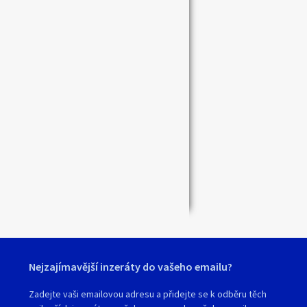
Zavřít
Nejzajímavější inzeráty do vašeho emailu?
Zadejte vaši emailovou adresu a přidejte se k odběru těch