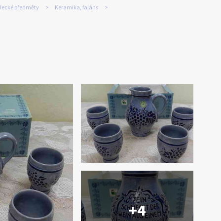
ělecké předměty
Keramika, fajáns
+4