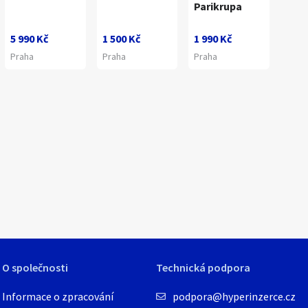
Parikrupa
5 990 Kč
1 500 Kč
1 990 Kč
Praha
Praha
Praha
1
/
7
O společnosti
Technická podpora
Informace o zpracování
podpora@hyperinzerce.cz