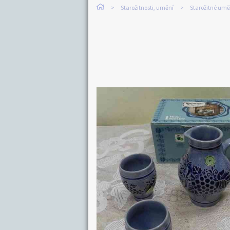
Starožitnosti, umění
Starožitné um