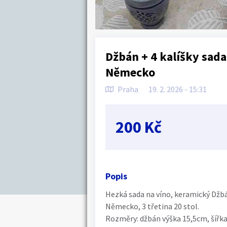
Džbán + 4 kalíšky sada 
Německo
Praha
19. 2. 2026 - 15:31
200 Kč
Popis
Hezká sada na víno, keramický Džbáne
Německo, 3 třetina 20 stol.
Rozměry: džbán výška 15,5cm, šířka