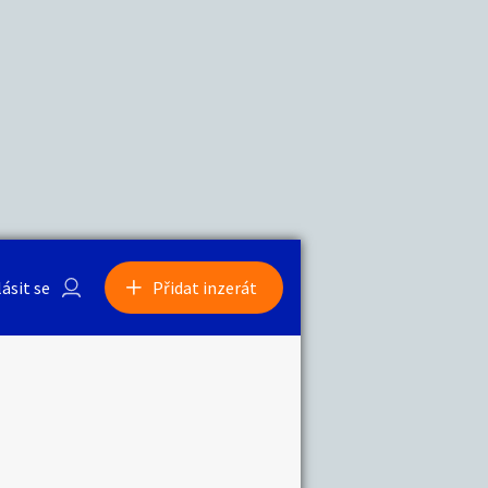
a
Zvířata
0
/
2000
Nahlásit
0
/
1000
lásit se
Přidat inzerát
obby
Sběratelství
ní
Ostatní