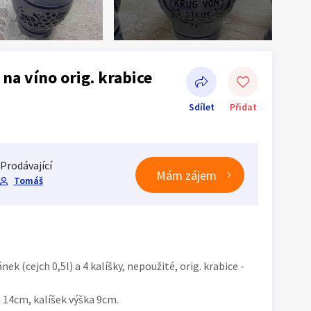
na víno orig. krabice
Sdílet
Přidat
Prodávající
Mám zájem
Tomáš
Sdílet na Facebooku
k (cejch 0,5l) a 4 kalíšky, nepoužité, orig. krabice -
 14cm, kalíšek výška 9cm.