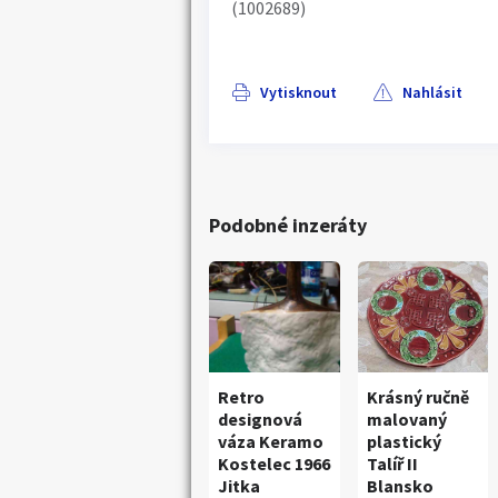
(1002689)
Vytisknout
Nahlásit
Podobné inzeráty
Retro
Krásný ručně
designová
malovaný
váza Keramo
plastický
Kostelec 1966
Talíř II
Jitka
Blansko