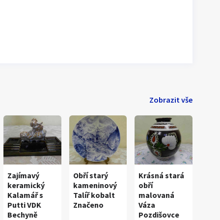
Zobrazit vše
Zajímavý
Obří starý
Krásná stará
keramický
kameninový
obří
Kalamář s
Talíř kobalt
malovaná
Putti VDK
Značeno
Váza
Bechyně
Pozdišovce