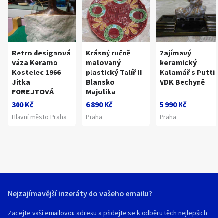
Retro designová
Krásný ručně
Zajímavý
váza Keramo
malovaný
keramický
Kostelec 1966
plastický Talíř II
Kalamář s Putti
Jitka
Blansko
VDK Bechyně
FOREJTOVÁ
Majolika
300 Kč
6 890 Kč
5 990 Kč
Hlavní město Praha
Praha
Praha
Nejzajímavější inzeráty do vašeho emailu?
Zadejte vaši emailovou adresu a přidejte se k odběru těch nejlepších