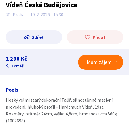
Vídeň České Budějovice
Praha
19. 2. 2026 - 15:30
Sdílet
Přidat
2 290 Kč
Mám zájem
Tomáš
Popis
Hezký velmi starý dekorační Talíř, silnostěnné masivní
provedení, hluboký profil - Hardtmuth Vídeň, 19st.
Rozměry: průměr 24cm, výška 4,8cm, hmotnost cca 560g.
(1002698)