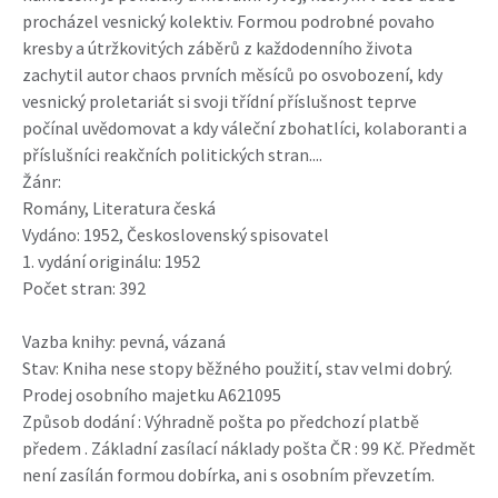
procházel vesnický kolektiv. Formou podrobné povaho
kresby a útržkovitých záběrů z každodenního života
zachytil autor chaos prvních měsíců po osvobození, kdy
vesnický proletariát si svoji třídní příslušnost teprve
počínal uvědomovat a kdy váleční zbohatlíci, kolaboranti a
příslušníci reakčních politických stran....
Žánr:
Romány, Literatura česká
Vydáno: 1952, Československý spisovatel
1. vydání originálu: 1952
Počet stran: 392
Vazba knihy: pevná, vázaná
Stav: Kniha nese stopy běžného použití, stav velmi dobrý.
Prodej osobního majetku A621095
Způsob dodání : Výhradně pošta po předchozí platbě
předem . Základní zasílací náklady pošta ČR : 99 Kč. Předmět
není zasílán formou dobírka, ani s osobním převzetím.