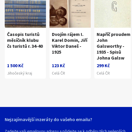
Časopis turistů
Dvojím rájem I.
Napříč proudem 
měsíčník klubu
Karel Domin, Jiří
John
čs turistů r. 34-40
Viktor Daneš -
Galsworthy -
1925
1935 - Spisů
Johna Galsw
1 500 Kč
123 Kč
299 Kč
Jihočeský kraj
Celá ČR
Celá ČR
Nejzajímavější inzeráty do vašeho emailu?
Zadejte vaši emailovou adresu a přidejte se k odběru těch nejlepších