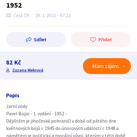
1952
Celá ČR
26. 1. 2021 - 07:23
Sdílet
Přidat
82 Kč
Mám zájem
Zuzana Mekrová
Popis
Jarní vody
Pavel Bojar - 1. vydání - 1952 -
Dějištěm je jihočeské pohraničí v době od pátého dne
květnových bojů r. 1945 do únorových událostí r. 1948 a
námětem je politický a morální vývoj, kterým v této době